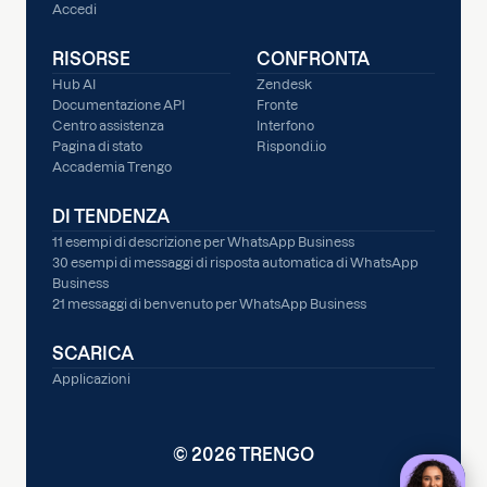
Accedi
RISORSE
CONFRONTA
Hub AI
Zendesk
Documentazione API
Fronte
Centro assistenza
Interfono
Pagina di stato
Rispondi.io
Accademia Trengo
DI TENDENZA
11 esempi di descrizione per WhatsApp Business
30 esempi di messaggi di risposta automatica di WhatsApp
Business
21 messaggi di benvenuto per WhatsApp Business
SCARICA
Applicazioni
© 2026 TRENGO