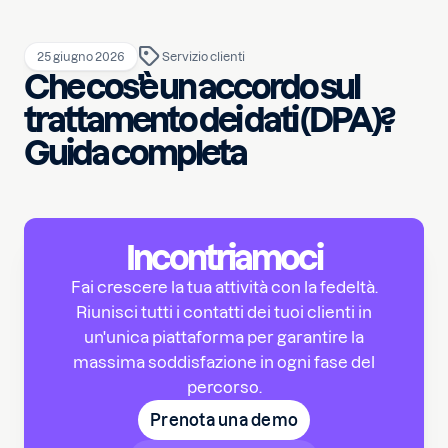
25 giugno 2026
Servizio clienti
Che cos’è un accordo sul
trattamento dei dati (DPA)?
Guida completa
Incontriamoci
Fai crescere la tua attività con la fedeltà.
Riunisci tutti i contatti dei tuoi clienti in
un'unica piattaforma per garantire la
massima soddisfazione in ogni fase del
percorso.
Prenota una demo