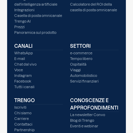
dall'intelligenza artificiale
Calcolatore del ROI della
Integrazioni
casella di posta omnicanale
Casella di posta omnicanale
Trengo AI
Prezzi
Panoramica sul prodotto
CANALI
SETTORI
WhatsApp
e-commerce
E-mail
Tempo libero
Chat dal vivo
Ospitalità
Voce
Viaggi
Instagram
Automobilistico
Facebook
Servizi finanziari
Tutti i canali
TRENGO
CONOSCENZE E
APPROFONDIMENTI
Iscriviti
Chi siamo
La newsletter Convo
Carriere
Blog di Trengo
Contattaci
Eventi e webinar
Partnership