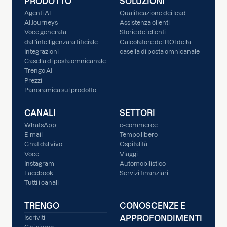
PRODOTTO
SOLUZIONI
Agenti AI
Qualificazione dei lead
AI Journeys
Assistenza clienti
Voce generata
Storie dei clienti
dall'intelligenza artificiale
Calcolatore del ROI della
Integrazioni
casella di posta omnicanale
Casella di posta omnicanale
Trengo AI
Prezzi
Panoramica sul prodotto
CANALI
SETTORI
WhatsApp
e-commerce
E-mail
Tempo libero
Chat dal vivo
Ospitalità
Voce
Viaggi
Instagram
Automobilistico
Facebook
Servizi finanziari
Tutti i canali
TRENGO
CONOSCENZE E
APPROFONDIMENTI
Iscriviti