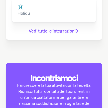
Holidu
Vedi tutte le integrazioni
Incontriamoci
Fai crescere la tua attività con la fedeltà.
Riunisci tutti i contatti dei tuoi clienti in
un'unica piattaforma per garantire la
massima soddisfazione in ogni fase del