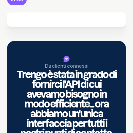
Da clienti connessi
Trengo è stata in grado di
fornirci l'API di cui
avevamo bisogno in
modo efficiente... ora
abbiamo un'unica
interfaccia per tutti i