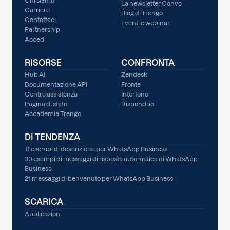
Chi siamo
La newsletter Convo
Carriere
Blog di Trengo
Contattaci
Eventi e webinar
Partnership
Accedi
RISORSE
CONFRONTA
Hub AI
Zendesk
Documentazione API
Fronte
Centro assistenza
Interfono
Pagina di stato
Rispondi.io
Accademia Trengo
DI TENDENZA
11 esempi di descrizione per WhatsApp Business
30 esempi di messaggi di risposta automatica di WhatsApp
Business
21 messaggi di benvenuto per WhatsApp Business
SCARICA
Applicazioni