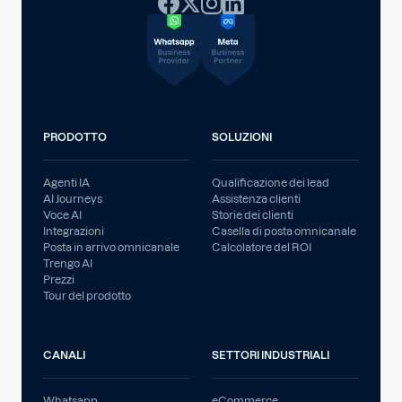
PRODOTTO
SOLUZIONI
Agenti IA
Qualificazione dei lead
AI Journeys
Assistenza clienti
Voce AI
Storie dei clienti
Integrazioni
Casella di posta omnicanale
Posta in arrivo omnicanale
Calcolatore del ROI
Trengo AI
Prezzi
Tour del prodotto
CANALI
SETTORI INDUSTRIALI
Whatsapp
eCommerce