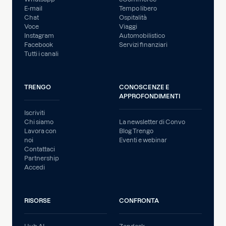
E-mail
Tempo libero
Chat
Ospitalità
Voce
Viaggi
Instagram
Automobilistico
Facebook
Servizi finanziari
Tutti i canali
TRENGO
CONOSCENZE E
APPROFONDIMENTI
Iscriviti
Chi siamo
La newsletter di Convo
Lavora con
Blog Trengo
noi
Eventi e webinar
Contattaci
Partnership
Accedi
RISORSE
CONFRONTA