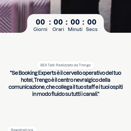
00
:
00
:
00
:
00
Giorni
Orari
Minuti
Secs
BEX Talk: Realizzato da Trengo
"Se Booking Experts è il cervello operativo del tuo
hotel, Trengo è il centro nevralgico della
comunicazione, che collega il tuo staff e i tuoi ospiti
in modo fluido su tutti i canali."
Registrati ora