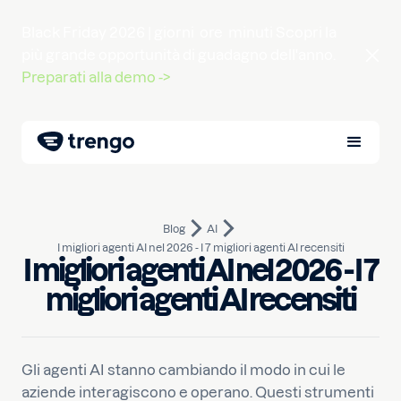
Black Friday 2026 |
giorni
ore
minuti
Scopri la
più grande opportunità di guadagno dell'anno.
Preparati alla demo ->
Blog
AI
I migliori agenti AI nel 2026 - I 7 migliori agenti AI recensiti
I migliori agenti AI nel 2026 - I 7
14 febbraio 2025
10
min di lettura
Scritto da
Nauman
migliori agenti AI recensiti
Gli agenti AI stanno cambiando il modo in cui le
aziende interagiscono e operano. Questi strumenti