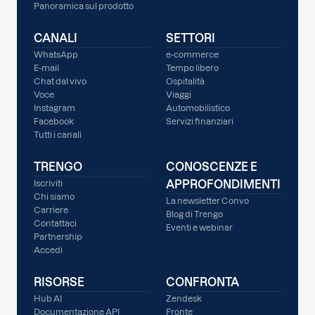
Panoramica sul prodotto
CANALI
SETTORI
WhatsApp
e-commerce
E-mail
Tempo libero
Chat dal vivo
Ospitalità
Voce
Viaggi
Instagram
Automobilistico
Facebook
Servizi finanziari
Tutti i canali
TRENGO
CONOSCENZE E
APPROFONDIMENTI
Iscriviti
Chi siamo
La newsletter Convo
Carriere
Blog di Trengo
Contattaci
Eventi e webinar
Partnership
Accedi
RISORSE
CONFRONTA
Hub AI
Zendesk
Documentazione API
Fronte