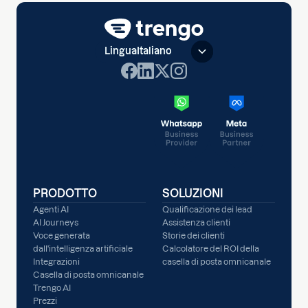
Lingua
Italiano
PRODOTTO
SOLUZIONI
Agenti AI
Qualificazione dei lead
AI Journeys
Assistenza clienti
Voce generata
Storie dei clienti
dall'intelligenza artificiale
Calcolatore del ROI della
Integrazioni
casella di posta omnicanale
Casella di posta omnicanale
Trengo AI
Prezzi