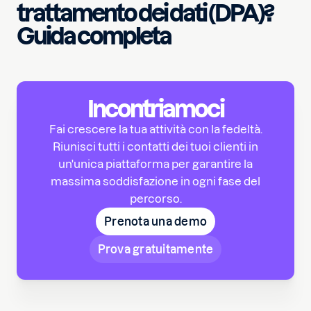
trattamento dei dati (DPA)?
Guida completa
Incontriamoci
Fai crescere la tua attività con la fedeltà.
Riunisci tutti i contatti dei tuoi clienti in
un'unica piattaforma per garantire la
massima soddisfazione in ogni fase del
percorso.
Prenota una demo
Prova gratuitamente