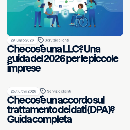
29 luglio 2026
Servizio clienti
Che cos’è una LLC? Una
guida del 2026 per le piccole
imprese
25 giugno 2026
Servizio clienti
Che cos’è un accordo sul
trattamento dei dati (DPA)?
Guida completa