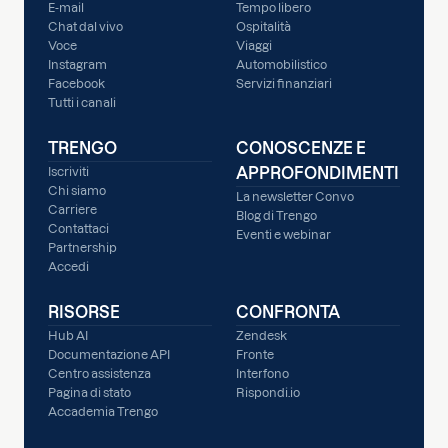
E-mail
Tempo libero
Chat dal vivo
Ospitalità
Voce
Viaggi
Instagram
Automobilistico
Facebook
Servizi finanziari
Tutti i canali
TRENGO
CONOSCENZE E
APPROFONDIMENTI
Iscriviti
Chi siamo
La newsletter Convo
Carriere
Blog di Trengo
Contattaci
Eventi e webinar
Partnership
Accedi
RISORSE
CONFRONTA
Hub AI
Zendesk
Documentazione API
Fronte
Centro assistenza
Interfono
Pagina di stato
Rispondi.io
Accademia Trengo