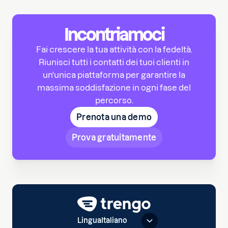
Incontriamoci
Fai crescere la tua attività con la fedeltà.
Riunisci tutti i contatti dei tuoi clienti in
un'unica piattaforma per garantire la
massima soddisfazione in ogni fase del
percorso.
Prenota una demo
Prova gratuitamente
Lingua
Italiano