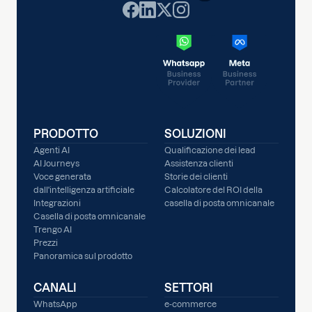
PRODOTTO
SOLUZIONI
Agenti AI
Qualificazione dei lead
AI Journeys
Assistenza clienti
Voce generata
Storie dei clienti
dall'intelligenza artificiale
Calcolatore del ROI della
Integrazioni
casella di posta omnicanale
Casella di posta omnicanale
Trengo AI
Prezzi
Panoramica sul prodotto
CANALI
SETTORI
WhatsApp
e-commerce