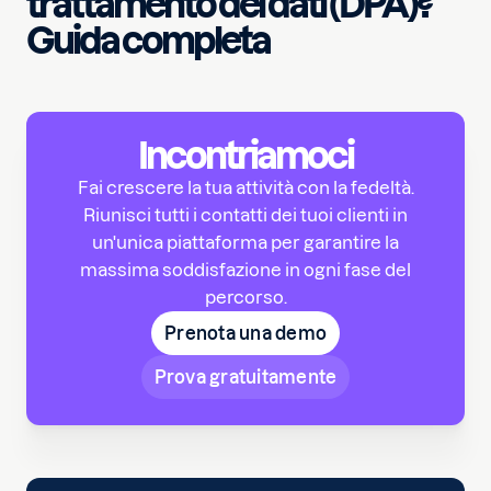
trattamento dei dati (DPA)?
Guida completa
Incontriamoci
Fai crescere la tua attività con la fedeltà.
Riunisci tutti i contatti dei tuoi clienti in
un'unica piattaforma per garantire la
massima soddisfazione in ogni fase del
percorso.
Prenota una demo
Prova gratuitamente