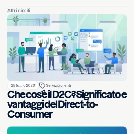
Altri simili
29 luglio 2026
Servizio clienti
Che cos’è il D2C? Significato e
vantaggi del Direct-to-
Consumer