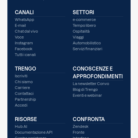
CANALI
SETTORI
WhatsApp
e-commerce
E-mail
Tempo libero
Chat dal vivo
Ospitalità
Voce
Viaggi
Instagram
Automobilistico
Facebook
Servizi finanziari
Tutti i canali
TRENGO
CONOSCENZE E
APPROFONDIMENTI
Iscriviti
Chi siamo
La newsletter Convo
Carriere
Blog di Trengo
Contattaci
Eventi e webinar
Partnership
Accedi
RISORSE
CONFRONTA
Hub AI
Zendesk
Documentazione API
Fronte