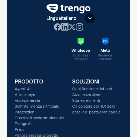
Lingua
Italiano
PRODOTTO
SOLUZIONI
Agenti AI
Qualificazione dei lead
AI Journeys
Assistenza clienti
Voce generata
Storie dei clienti
dall'intelligenza artificiale
Calcolatore del ROI della
Integrazioni
casella di posta omnicanale
Casella di posta omnicanale
Trengo AI
Prezzi
Panoramica sul prodotto