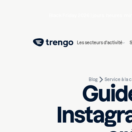
Black Friday 2026 |
jours
heures
mi
Les secteurs d'activité
S
Blog
Service à la c
Guid
Instagr