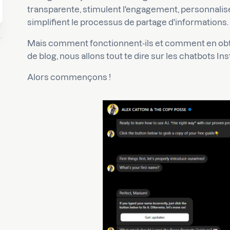
transparente, stimulent l'engagement, personnalise
simplifient le processus de partage d'informations
Mais comment fonctionnent-ils et comment en obte
de blog, nous allons tout te dire sur les chatbots Ins
Alors commençons !