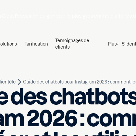
n
C'est l'occasion de générer le plus gros chiffre d'affaires 
Témoignages de
olutions
Tarification
Plus
S'ident
clients
lientèle
Guide des chatbots pour Instagram 2026 : comment les c
e des chatbots
am 2026 : com
Écrit par