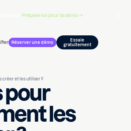
de l'année.
Prépare-toi pour la démo ->
Essaie
ifier
Réserver une démo
gratuitement
réer et les utiliser ?
 pour
ment les