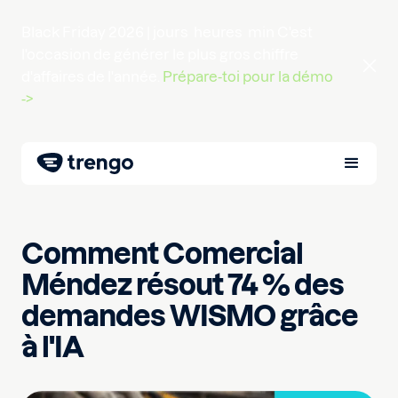
Black Friday 2026 |
jours
heures
min
C'est
l'occasion de générer le plus gros chiffre
d'affaires de l'année.
Prépare-toi pour la démo
->
Comment Comercial
Méndez résout 74 % des
demandes WISMO grâce
à l'IA