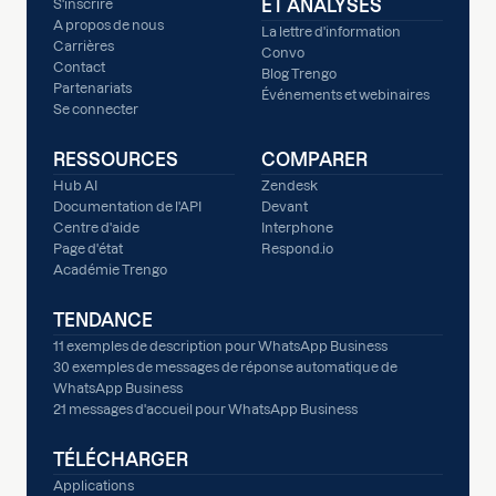
ET ANALYSES
S'inscrire
A propos de nous
La lettre d'information
Carrières
Convo
Contact
Blog Trengo
Partenariats
Événements et webinaires
Se connecter
RESSOURCES
COMPARER
Hub AI
Zendesk
Documentation de l'API
Devant
Centre d'aide
Interphone
Page d'état
Respond.io
Académie Trengo
TENDANCE
11 exemples de description pour WhatsApp Business
30 exemples de messages de réponse automatique de
WhatsApp Business
21 messages d'accueil pour WhatsApp Business
TÉLÉCHARGER
Applications