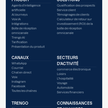
Agents d'intelligence
Qualification des prospects
artificielle
Service client
AI Journeys
Témoignages de clients
Voix IA
Calculateur de retour sur
Intégrations
investissement (ROI) de la
Boîte de réception
boîte de réception
omnicanale
omnicanale
Trengo AI
Tarification
Présentation du produit
CANAUX
SECTEURS
D'ACTIVITÉ
WhatsApp
Courriel
commerce électronique
Chat en direct
Loisirs
Voix
L'hospitalité
Instagram
Voyage
Facebook
Automobile
Toutes les chaînes
Services financiers
TRENGO
CONNAISSANCES