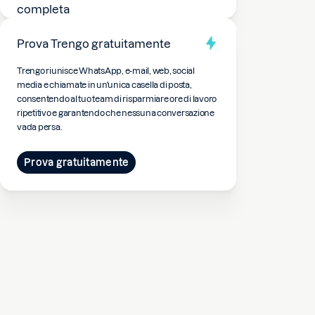
Prova Trengo gratuitamente
Trengo riunisce WhatsApp, e-mail, web, social
media e chiamate in un'unica casella di posta,
consentendo al tuo team di risparmiare ore di lavoro
ripetitivo e garantendo che nessuna conversazione
vada persa.
Prova gratuitamente