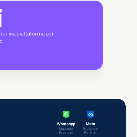
i
n un'unica piattaforma per
o.