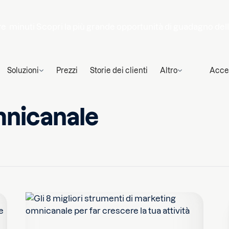
re
minuti
Scopri la più grande opportunità di guadagno del
Soluzioni
Prezzi
Storie dei clienti
Altro
Acce
mnicanale