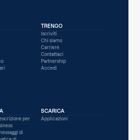
TRENGO
Iscriviti
Chi siamo
Carriere
Contattaci
co
Partnership
ari
Accedi
ZA
SCARICA
escrizione per
Applicazioni
iness
messaggi di
atica di