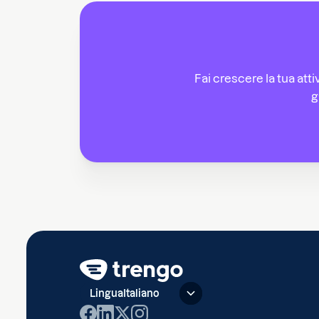
Fai crescere la tua attiv
g
Lingua
Italiano