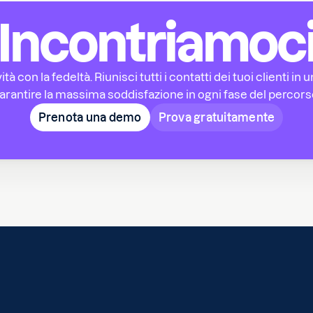
Incontriamoc
ità con la fedeltà. Riunisci tutti i contatti dei tuoi clienti i
arantire la massima soddisfazione in ogni fase del percors
Prenota una demo
Prova gratuitamente