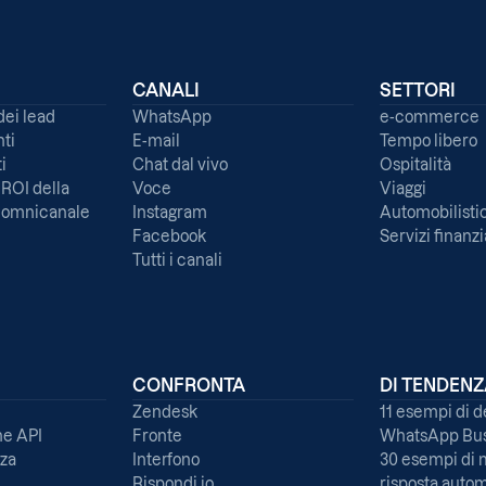
CANALI
SETTORI
dei lead
WhatsApp
e-commerce
nti
E-mail
Tempo libero
i
Chat dal vivo
Ospitalità
 ROI della
Voce
Viaggi
a omnicanale
Instagram
Automobilisti
Facebook
Servizi finanzi
Tutti i canali
CONFRONTA
DI TENDEN
Zendesk
11 esempi di d
e API
Fronte
WhatsApp Bus
nza
Interfono
30 esempi di 
Rispondi.io
risposta autom