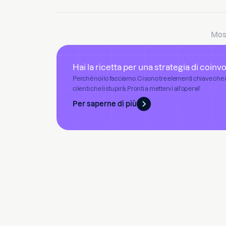
Most
Hai la ricetta per una strategia di coin
Perché noi lo facciamo. Ci sono tre elementi chiave che 
clienti che li stupirà. Pronti a mettervi all'opera?
Per saperne di più