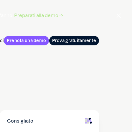
l'anno.
Preparati alla demo ->
di
Prenota una demo
Prova gratuitamente
Consigliato