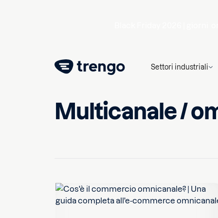
Black Friday 2026 |
giorni
o
Settori industriali
Multicanale / o