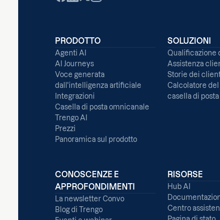
PRODOTTO
SOLUZIONI
Agenti AI
Qualificazione 
AI Journeys
Assistenza clie
Voce generata
Storie dei client
dall'intelligenza artificiale
Calcolatore del
Integrazioni
casella di post
Casella di posta omnicanale
Trengo AI
Prezzi
Panoramica sul prodotto
CONOSCENZE E
RISORSE
APPROFONDIMENTI
Hub AI
Documentazion
La newsletter Convo
Centro assiste
Blog di Trengo
Pagina di stato